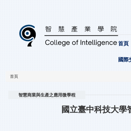
跳
到
主
要
內
容
區
首頁
國際
首頁
智慧商業與生產之應用微學程
國立臺中科技大學