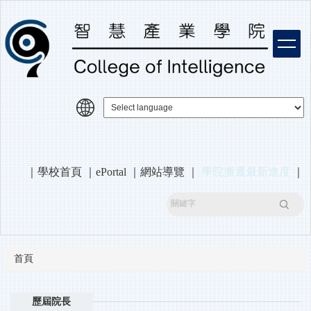
跳
到
主
要
內
容
區
｜
學校首頁
｜
ePortal
｜
網站導覽
｜
學院搬遷最新進度
｜
搜尋
首頁
歷屆院長