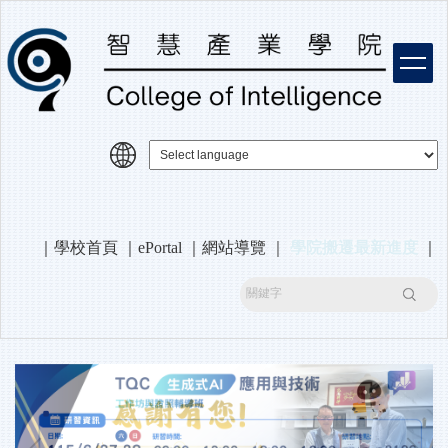
跳
到
主
要
內
容
區
｜
學校首頁
｜
ePortal
｜
網站導覽
｜
學院搬遷最新進度
｜
搜尋