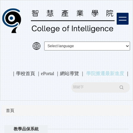
跳
到
主
要
內
容
區
｜
學校首頁
｜
ePortal
｜
網站導覽
｜
學院搬遷最新進度
｜
搜尋
首頁
教學品保系統