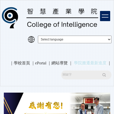
跳
到
主
要
內
容
區
｜
學校首頁
｜
ePortal
｜
網站導覽
｜
學院搬遷最新進度
｜
搜尋