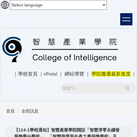
跳
到
主
要
內
容
區
｜
學校首頁
｜
ePortal
｜
網站導覽
｜
學院搬遷最新進度
｜
搜尋
首頁
全部訊息
【114-1學程通知】智慧產業學院開設「智慧淨零永續發
展微學分學程」、「智慧商業與生產之應用微學程」及