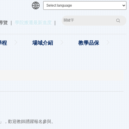
搜尋
導覽
｜
學院搬遷最新進度
｜
學程
場域介紹
教學品保
」，歡迎教師踴躍報名參與。