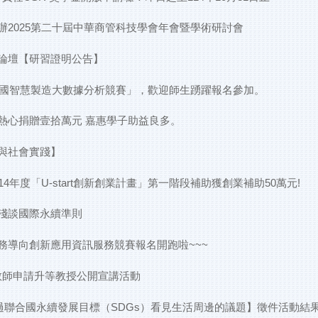
2025第二十屆中華商管科技學會年會暨學術研討會
IG論壇【研習證明公告】
全國智慧製造大數據分析競賽」，歡迎師生踴躍報名參加。
熱心捐贈壹拾萬元 嘉惠學子助益良多。
好與社會實踐】
4年度「U-start創新創業計畫」第一階段補助獲創業補助50萬元!
淺談國際永續準則
服務導向創新應用資訊服務競賽報名開跑啦~~~
2教師申請升等教授公開宣講活動
-透過聯合國永續發展目標（SDGs）看見生活周邊的議題】徵件活動結