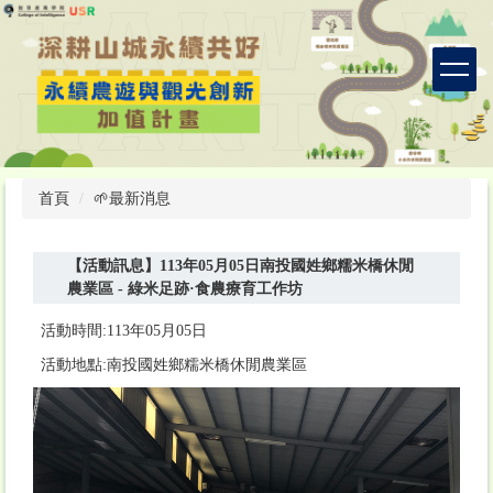
跳
到
主
要
內
容
區
首頁
🌱最新消息
【活動訊息】113年05月05日南投國姓鄉糯米橋休閒
農業區 - 綠米足跡·食農療育工作坊
活動時間:113年05月05日
活動地點:南投國姓鄉糯米橋休閒農業區